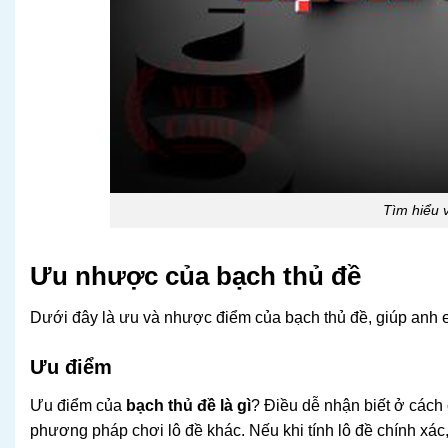
Tìm hiểu 
Ưu nhược của bạch thủ đề
Dưới đây là ưu và nhược điểm của bạch thủ đề, giúp anh e
Ưu điểm
Ưu điểm của
bạch thủ đề là gì
? Điều dễ nhận biết ở cách 
phương pháp chơi lô đề khác. Nếu khi tính lô đề chính xác