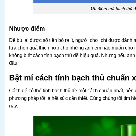
Ưu điểm mà bạch thủ đ
Nhược điểm
Để bù lại được số tiền bỏ ra ít, người chơi chỉ được đánh 
lựa chọn quá thích hợp cho những anh em nào muốn chơi lô
không biết cách tính bạch thủ đề hiệu quả. Nhưng nếu anh
đâu.
Bật mí cách tính bạch thủ chuẩn x
Cách để có thể tính bạch thủ đề một cách chuẩn nhất, bên c
phương pháp tốt là hết sức cần thiết. Cùng chúng tôi tìm
nay.