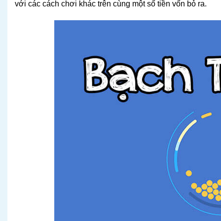
với các cách chơi khác trên cùng một số tiền vốn bỏ ra.