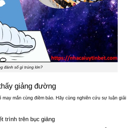
g đánh số gì trúng lớn?
 thấy giảng đường
 may mắn cùng điềm báo. Hãy cùng nghiên cứu sự luận giải
t trình trên bục giảng