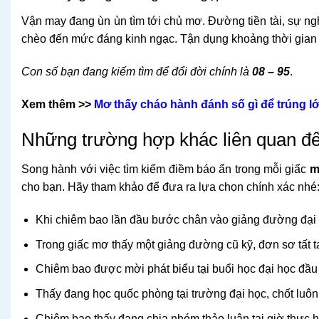
Vận may đang ùn ùn tìm tới chủ mơ. Đường tiền tài, sự nghi
chèo đến mức đáng kinh ngạc. Tận dụng khoảng thời gian
Con số bạn đang kiếm tìm để đổi đời chính là
08 – 95
.
Xem thêm >>
Mơ thấy cháo hành đánh số gì để trúng l
Những trường hợp khác liên quan đ
Song hành với việc tìm kiếm điềm báo ẩn trong mỗi giấc
m
cho bạn. Hãy tham khảo để đưa ra lựa chọn chính xác nhé
Khi chiêm bao lần đầu bước chân vào giảng đường đại h
Trong giấc mơ thấy một giảng đường cũ kỹ, đơn sơ tất t
Chiêm bao được mời phát biểu tại buổi học đại học đầu t
Thấy đang học quốc phòng tại trường đại học, chốt luôn
Chiêm bao thấy đang chia nhóm thảo luận tại giờ thực h