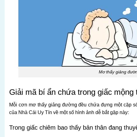
Mơ thấy giảng đườn
Giải mã bí ẩn chứa trong giấc mộng
Mỗi cơn mơ thấy giảng đường đều chứa đựng một cặp số
của Nhà Cái Uy Tín về một số hình ảnh dễ bắt gặp này:
Trong giấc chiêm bao thấy bản thân đang thuyế