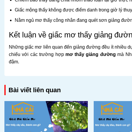
Giấc mộng thấy không được điểm danh trong giờ lý thuyết
Nằm ngủ mơ thấy công nhân đang quét sơn giảng đường
Kết luận về giấc mơ thấy giảng đườ
Những giấc mơ liên quan đến giảng đường đều ít nhiều dự
chiếu với các trường hợp
mơ thấy giảng đường
mà Nhà 
đậm.
Bài viết liên quan