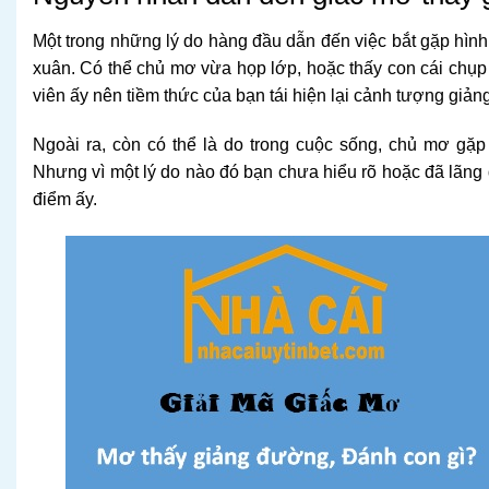
Một trong những lý do hàng đầu dẫn đến việc bắt gặp hình
xuân. Có thể chủ mơ vừa họp lớp, hoặc thấy con cái chụp
viên ấy nên tiềm thức của bạn tái hiện lại cảnh tượng giả
Ngoài ra, còn có thể là do trong cuộc sống, chủ mơ gặp
Nhưng vì một lý do nào đó bạn chưa hiểu rõ hoặc đã lãng
điểm ấy.