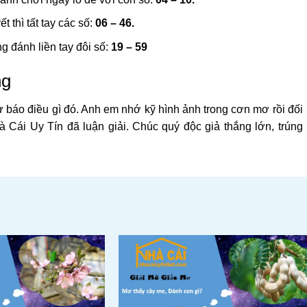
 thì tất tay các số:
06 – 46.
 đánh liền tay đôi số:
19 – 59
ng
 báo điều gì đó. Anh em nhớ kỹ hình ảnh trong cơn mơ rồi đối
Cái Uy Tín đã luận giải. Chúc quý độc giả thắng lớn, trúng