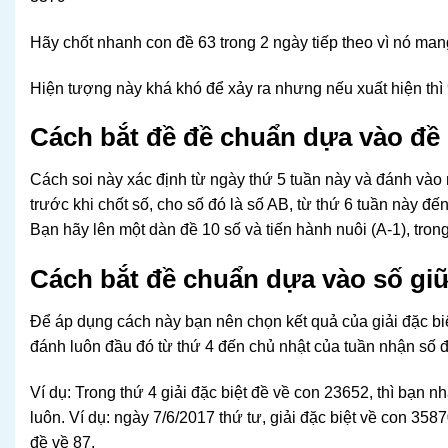
Hãy chốt nhanh con đề 63 trong 2 ngày tiếp theo vì nó man
Hiện tượng này khá khó để xảy ra nhưng nếu xuất hiện thì 
Cách bắt đề đề chuẩn dựa vào đề
Cách soi này xác định từ ngày thứ 5 tuần này và đánh vào 
trước khi chốt số, cho số đó là số AB, từ thứ 6 tuần này đến
Bạn hãy lên một dàn đề 10 số và tiến hành nuôi (A-1), trong 
Cách bắt đề chuẩn dựa vào số giữa
Để áp dụng cách này bạn nên chọn kết quả của giải đặc biệ
đánh luôn đầu đó từ thứ 4 đến chủ nhật của tuần nhận số đ
Ví dụ: Trong thứ 4 giải đặc biệt đề về con 23652, thì bạn n
luôn. Ví dụ: ngày 7/6/2017 thứ tư, giải đặc biệt về con 358
đề về 87.