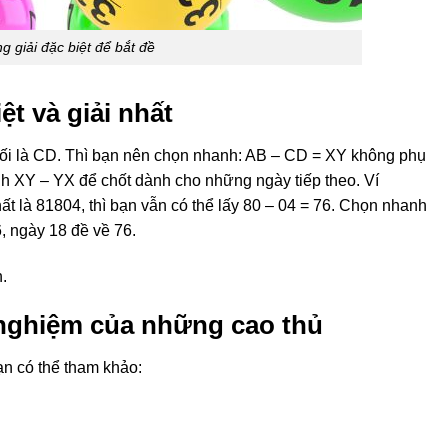
g giải đặc biệt để bắt đề
ệt và giải nhất
 cuối là CD. Thì bạn nên chọn nhanh: AB – CD = XY không phụ
 XY – YX để chốt dành cho những ngày tiếp theo. Ví
hất là 81804, thì bạn vẫn có thể lấy 80 – 04 = 76. Chọn nhanh
6, ngày 18 đề về 76.
.
 nghiệm của những cao thủ
ạn có thể tham khảo: