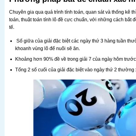
Chuyên gia qua quá trình tính toán, quan sát và thống kê th
toán, thuật toán tính lô đề cực chuẩn, với những cách bắt 
tế.
Số giữa của giải đặc biệt các ngày thứ 3 hàng tuần thư
khoanh vùng lô để nuôi sẽ ăn.
Khoảng hơn 90% đề về trong giải 7 của ngày hôm trước s
Tổng 2 số cuối của giải đặc biệt vào ngày thứ 2 thường x