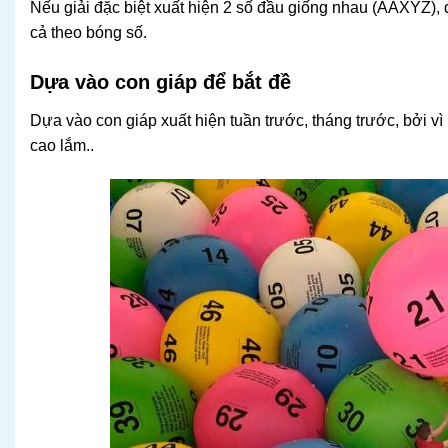
Nếu giải đặc biệt xuất hiện 2 số đầu giống nhau (AAXYZ), 
cả theo bóng số.
Dựa vào con giáp để bắt đề
Dựa vào con giáp xuất hiện tuần trước, tháng trước, bởi vì 
cao lắm..