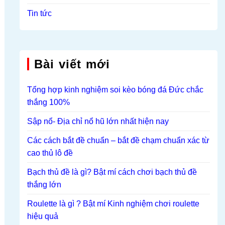
Tin tức
Bài viết mới
Tổng hợp kinh nghiệm soi kèo bóng đá Đức chắc
thắng 100%
Sập nổ- Địa chỉ nổ hũ lớn nhất hiện nay
Các cách bắt đề chuẩn – bắt đề chạm chuẩn xác từ
cao thủ lô đề
Bạch thủ đề là gì? Bật mí cách chơi bạch thủ đề
thắng lớn
Roulette là gì ? Bật mí Kinh nghiệm chơi roulette
hiệu quả