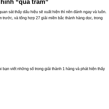
 hình “quả trám”
an sát thấy dấu hiệu sẽ xuất hiện thì nên đánh ngay và luôn.
m trước, và tổng hợp 27 giải miền bắc thành hàng dọc, trong
 bạn viết những số trong giải thành 1 hàng và phát hiện thấy