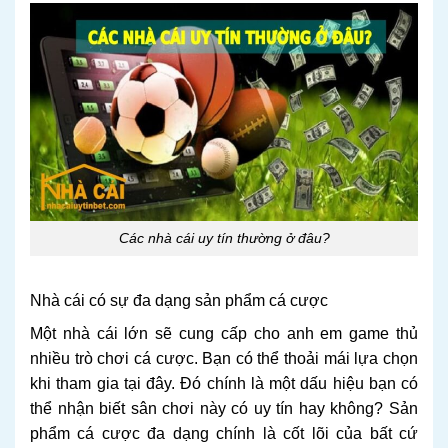
Các nhà cái uy tín thường ở đâu?
Nhà cái có sự đa dạng sản phẩm cá cược
Một nhà cái lớn sẽ cung cấp cho anh em game thủ
nhiều trò chơi cá cược. Bạn có thể thoải mái lựa chọn
khi tham gia tại đây. Đó chính là một dấu hiệu bạn có
thể nhận biết sân chơi này có uy tín hay không? Sản
phẩm cá cược đa dạng chính là cốt lõi của bất cứ