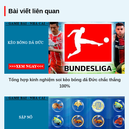
Bài viết liên quan
Tổng hợp kinh nghiệm soi kèo bóng đá Đức chắc thắng
100%