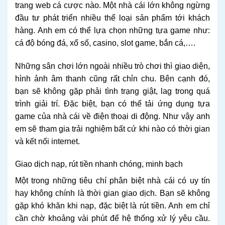
trang web cá cược nào. Một nhà cái lớn không ngừng
đầu tư phát triển nhiều thể loại sản phẩm tới khách
hàng. Anh em có thể lựa chọn những tựa game như:
cá độ bóng đá, xổ số, casino, slot game, bắn cá,….
Những sân chơi lớn ngoài nhiều trò chơi thì giao diện,
hình ảnh âm thanh cũng rất chỉn chu. Bên cạnh đó,
bạn sẽ không gặp phải tình trạng giật, lag trong quá
trình giải trí. Đặc biệt, bạn có thể tải ứng dụng tựa
game của nhà cái về điện thoại di động. Như vậy anh
em sẽ tham gia trải nghiệm bất cứ khi nào có thời gian
và kết nối internet.
Giao dịch nạp, rút tiền nhanh chóng, minh bạch
Một trong những tiêu chí phân biệt nhà cái có uy tín
hay không chính là thời gian giao dịch. Bạn sẽ không
gặp khó khăn khi nạp, đặc biệt là rút tiền. Anh em chỉ
cần chờ khoảng vài phút để hệ thống xử lý yêu cầu.