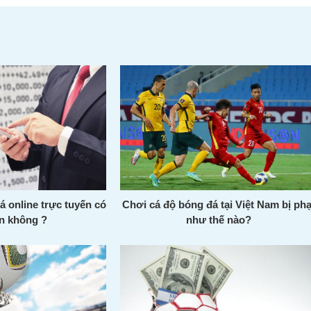
á online trực tuyến có
Chơi cá độ bóng đá tại Việt Nam bị phạ
àn không ?
như thế nào?