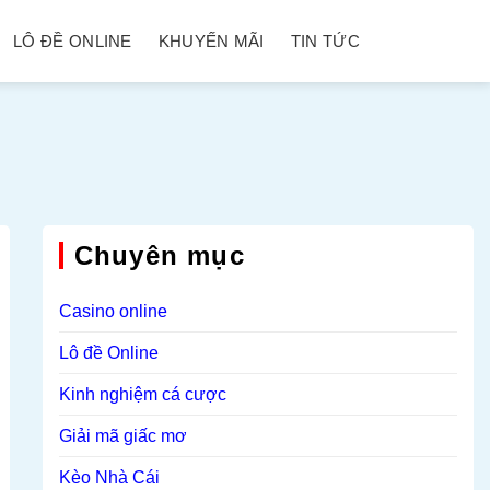
LÔ ĐỀ ONLINE
KHUYẾN MÃI
TIN TỨC
Chuyên mục
Casino online
Lô đề Online
Kinh nghiệm cá cược
Giải mã giấc mơ
Kèo Nhà Cái