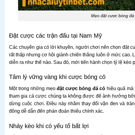
Mẹo đặt cược bóng đá 
Đặt cược các trận đấu tại Nam Mỹ
Các chuyên gia có lời khuyên, người chơi nên chọn đặt cư
rất thấp nhưng cơ hội giành chiến thắng luôn ở mức cao. L
diễn ra như thế nào. Sau đó, mới tiến hành chọn tỷ lệ kèo 
Tâm lý vững vàng khi cược bóng cỏ
Một trong những mẹo
đặt cược bóng đá cỏ
hiệu quả mà t
tham gia cá cược chúng ta không được để ảnh hưởng bởi b
dừng cuộc chơi. Điều này nhằm thay đổi vận đen và trán
đông dễ dẫn đến phán đoán thiếu chính xác.
Nhảy kèo khi có yếu tố bất lợi