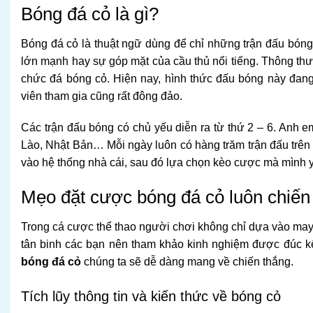
Bóng đá cỏ là gì?
Bóng đá cỏ là thuật ngữ dùng để chỉ những trận đấu bón
lớn mạnh hay sự góp mặt của cầu thủ nổi tiếng. Thông thư
chức đá bóng cỏ. Hiện nay, hình thức đấu bóng này đang 
viên tham gia cũng rất đông đảo.
Các trận đấu bóng có chủ yếu diễn ra từ thứ 2 – 6. Anh e
Lào, Nhật Bản… Mỗi ngày luôn có hàng trăm trận đấu trên 
vào hệ thống nhà cái, sau đó lựa chọn kèo cược mà mình y
Mẹo đặt cược bóng đá cỏ luôn chiến
Trong cá cược thể thao người chơi không chỉ dựa vào may
tân binh các bạn nên tham khảo kinh nghiệm được đúc k
bóng đá cỏ
chúng ta sẽ dễ dàng mang về chiến thắng.
Tích lũy thông tin và kiến thức về bóng cỏ