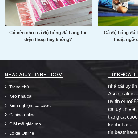
Có nên chơi cá độ bóng đá bằng thẻ
Cá độ bóng đá t
điện thoại hay không?
thuật ngữ 
NHACAIUYTINBET.COM
TỪ KHÓA T
nhà cái uy tín
Trang chủ
Ascolicalcio 
Kèo nhà cái
uy tín euro88
Kinh nghiệm cá cược
cai uy tin
viet
Casino online
trang ca cuoc
Giải mã giấc mơ
kenhnhacai 
tín bestnhaca
Lô đề Online