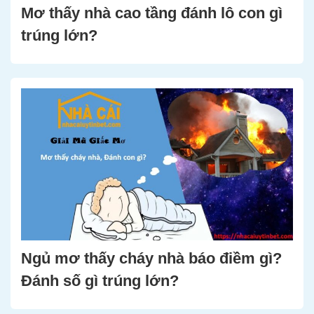
Mơ thấy nhà cao tầng đánh lô con gì
trúng lớn?
Ngủ mơ thấy cháy nhà báo điềm gì?
Đánh số gì trúng lớn?