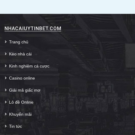
NHACAIUYTINBET.COM
Trang chủ
Kèo nhà cái
Kinh nghiệm cá cược
Casino online
Giải mã giấc mơ
Lô đề Online
Khuyến mãi
Tin tức