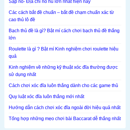
Sập nổ- Địa chỉ nổ hũ lớn nhất hiện nay
Các cách bắt đề chuẩn – bắt đề chạm chuẩn xác từ
cao thủ lô đề
Bạch thủ đề là gì? Bật mí cách chơi bạch thủ đề thắng
lớn
Roulette là gì ? Bật mí Kinh nghiệm chơi roulette hiệu
quả
Kinh nghiệm về những kỹ thuật xóc đĩa thường được
sử dụng nhất
Cách chơi xóc đĩa luôn thắng dành cho các game thủ
Quy luật xóc đĩa luôn thắng mới nhất
Hướng dẫn cách chơi xóc đĩa ngoài đời hiệu quả nhất
Tổng hợp những mẹo chơi bài Baccarat dễ thắng nhất