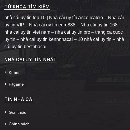
TỪ KHÓA TÌM KIẾM
nhà cái uy tín top 10 | Nhà cái uy tín Ascolicalcio – Nhà cái
uy tín VIP – Nhà cái uy tín euro888 – Nhà cái uy tín 168 –
nha cai uy tin
viet nam – nha cai uy tin pro – trang ca cuoc
uy tin –
nhà cái
uy tín kenhnhacai – 10
nhà cái
uy tín –
nhà
cái
uy tín bestnhacai
NHÀ CÁI UY TÍN NHẤT
Kubet
Pitgame
TIN NHÀ CÁI
Giới thiệu
Chính sách