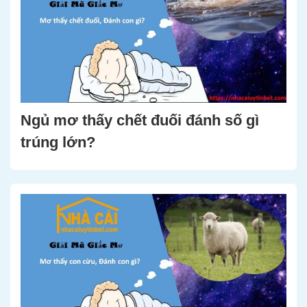
Ngủ mơ thấy chết đuối đánh số gì
trúng lớn?