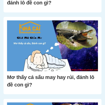
đánh lô đề con gì?
Mơ thấy cá sấu may hay rủi, đánh lô
đề con gì?