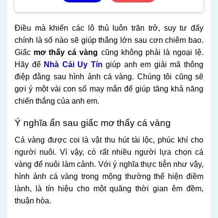
Điều mà khiến các lô thủ luôn trăn trở, suy tư đấy
chính là số nào sẽ giúp thắng lớn sau cơn chiêm bao.
Giấc
mơ thấy cá vàng
cũng không phải là ngoại lệ.
Hãy để
Nhà Cái Uy Tín
giúp anh em giải mã thông
điệp đằng sau hình ảnh cá vàng. Chúng tôi cũng sẽ
gợi ý một vài con số may mắn để giúp tăng khả năng
chiến thắng của anh em.
Ý nghĩa ẩn sau giấc mơ thấy cá vàng
Cá vàng được coi là vật thu hút tài lộc, phúc khí cho
người nuôi. Vì vậy, có rất nhiều người lựa chọn cá
vàng để nuôi làm cảnh. Với ý nghĩa thực tiễn như vậy,
hình ảnh cá vàng trong mộng thường thể hiện điềm
lành, là tín hiệu cho một quãng thời gian êm đềm,
thuận hòa.