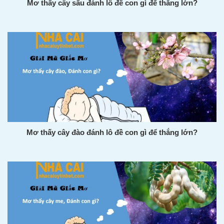
Mơ thấy cây sấu đánh lô đề con gì để thắng lớn?
Mơ thấy cây đào đánh lô đề con gì để thắng lớn?