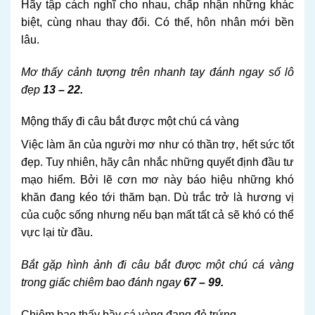
Hãy tập cách nghĩ cho nhau, chấp nhận những khác
biệt, cùng nhau thay đổi. Có thế, hôn nhân mới bền
lâu.
Mơ thấy cảnh tượng trên nhanh tay đánh ngay số lô
đẹp
13 – 22.
Mộng thấy đi câu bắt được một chú cá vàng
Việc làm ăn của người mơ như có thần trợ, hết sức tốt
đẹp. Tuy nhiên, hãy cân nhắc những quyết định đầu tư
mạo hiểm. Bởi lẽ cơn mơ này báo hiệu những khó
khăn đang kéo tới thăm bạn. Dù trắc trở là hương vị
của cuộc sống nhưng nếu bạn mất tất cả sẽ khó có thể
vực lại từ đầu.
Bắt gặp hình ảnh đi câu bắt được một chú cá vàng
trong giấc chiêm bao đánh ngay
67 – 99.
Chiêm bao thấy bầy cá vàng đang đẻ trứng