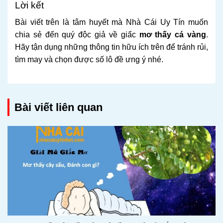
Lời kết
Bài viết trên là tâm huyết mà Nhà Cái Uy Tín muốn
chia sẻ đến quý độc giả về giấc
mơ thấy cá vàng
.
Hãy tận dụng những thông tin hữu ích trên để tránh rủi,
tìm may và chọn được số lô đề ưng ý nhé.
Bài viết liên quan