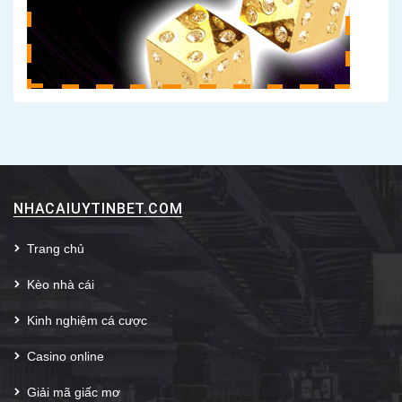
NHACAIUYTINBET.COM
Trang chủ
Kèo nhà cái
Kinh nghiệm cá cược
Casino online
Giải mã giấc mơ