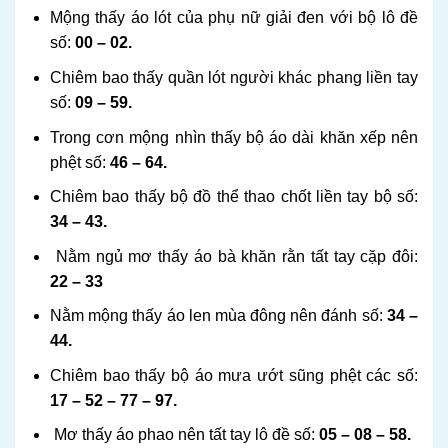
Mộng thấy áo lót của phụ nữ giải đen với bộ lô đề
số:
00 – 02.
Chiêm bao thấy quần lót người khác phang liền tay
số:
09 – 59.
Trong cơn mộng nhìn thấy bộ áo dài khăn xếp nên
phệt số:
46 – 64.
Chiêm bao thấy bộ đồ thể thao chốt liền tay bộ số:
34 – 43.
Nằm ngủ mơ thấy áo bà khăn rằn tất tay cặp đôi:
22 – 33
Nằm mộng thấy áo len mùa đông nên đánh số:
34 –
44.
Chiêm bao thấy bộ áo mưa ướt sũng phệt các số:
17 – 52 – 77 – 97.
Mơ thấy áo phao nên tất tay lô đề số:
05 – 08 – 58.