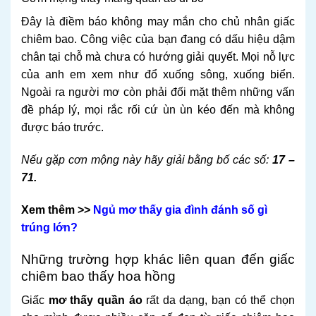
Đây là điềm báo không may mắn cho chủ nhân giấc
chiêm bao. Công việc của bạn đang có dấu hiệu dậm
chân tại chỗ mà chưa có hướng giải quyết. Mọi nỗ lực
của anh em xem như đổ xuống sông, xuống biển.
Ngoài ra người mơ còn phải đối mặt thêm những vấn
đề pháp lý, mọi rắc rối cứ ùn ùn kéo đến mà không
được báo trước.
Nếu gặp cơn mộng này hãy giải bằng bố các số:
17 –
71.
Xem thêm >>
Ngủ mơ thấy gia đình đánh số gì
trúng lớn?
Những trường hợp khác liên quan đến giấc
chiêm bao thấy hoa hồng
Giấc
mơ thấy quần áo
rất da dạng, bạn có thể chọn