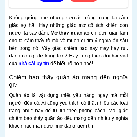
Không giống như những cơn ác mộng mang lại cảm
giác sợ hãi. Hay những giấc mơ cổ tích khiến con
người ta say đắm.
Mơ thấy quần áo
chỉ đơn giản làm
cho ta cảm thấy tò mò và muốn đi tìm ý nghĩa ẩn sâu
bên trong nó. Vậy giấc chiêm bao này may hay rủi,
đánh con gì để trúng lớn? Hãy cùng theo dõi bài viết
của
nhà cái uy tín
để hiểu rõ hơn nhé!
Chiêm bao thấy quần áo mang đến nghĩa
gì?
Quần áo là vật dụng thiết yếu hằng ngày mà mỗi
người đều có. Ai cũng yêu thích có thật nhiều các loại
trang phục này để tự tin theo phong cách. Mỗi giấc
chiêm bao thấy quần áo đều mang đến nhiều ý nghĩa
khác nhau mà người mơ đang kiếm tìm.