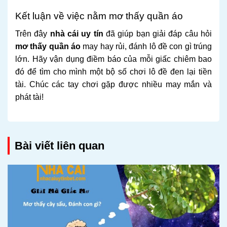
Kết luận về việc nằm mơ thấy quần áo
Trên đây
nhà cái uy tín
đã giúp bạn giải đáp câu hỏi
mơ thấy quần áo
may hay rủi, đánh lô đề con gì trúng
lớn. Hãy vận dụng điềm báo của mỗi giấc chiêm bao
đó để tìm cho mình một bộ số chơi lô đề đen lại tiền
tài. Chúc các tay chơi gặp được nhiều may mắn và
phát tài!
Bài viết liên quan