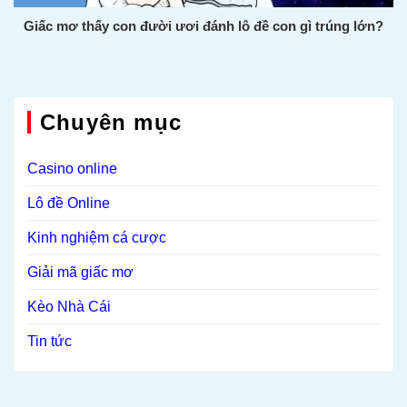
Giấc mơ thấy con đười ươi đánh lô đề con gì trúng lớn?
Chuyên mục
Casino online
Lô đề Online
Kinh nghiệm cá cược
Giải mã giấc mơ
Kèo Nhà Cái
Tin tức