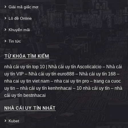
Giải mã giấc mơ
Lô đề Online
Khuyến mãi
Tin tức
TỪ KHÓA TÌM KIẾM
nhà cái uy tín top 10 | Nhà cái uy tín Ascolicalcio – Nhà cái
uy tín VIP – Nhà cái uy tín euro888 – Nhà cái uy tín 168 –
nha cai uy tin
viet nam – nha cai uy tin pro – trang ca cuoc
uy tin –
nhà cái
uy tín kenhnhacai – 10
nhà cái
uy tín –
nhà
cái
uy tín bestnhacai
NHÀ CÁI UY TÍN NHẤT
Kubet