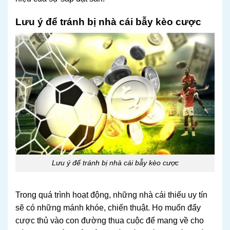
Lưu ý để tránh bị nhà cái bẫy kèo cược
Lưu ý để tránh bị nhà cái bẫy kèo cược
Trong quá trình hoạt động, những nhà cái thiếu uy tín
sẽ có những mánh khóe, chiến thuật. Họ muốn đẩy
cược thủ vào con đường thua cuộc để mang về cho