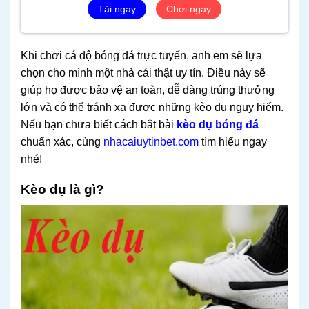
Tải ngay
Chơi ngay
Khi chơi cá độ bóng đá trực tuyến, anh em sẽ lựa
chọn cho mình một nhà cái thật uy tín. Điều này sẽ
giúp họ được bảo vệ an toàn, dễ dàng trúng thưởng
lớn và có thể tránh xa được những kèo dụ nguy hiểm.
Nếu bạn chưa biết cách bắt bài
kèo dụ bóng đá
chuẩn xác, cùng
nhacaiuytinbet.com
tìm hiểu ngay
nhé!
Kèo dụ là gì?