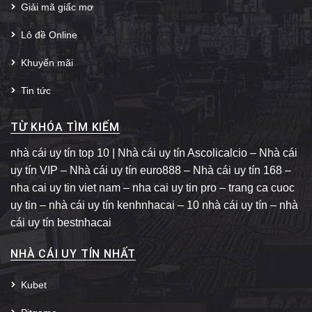
Giải mã giấc mơ
Lô đề Online
Khuyến mãi
Tin tức
TỪ KHÓA TÌM KIẾM
nhà cái uy tín top 10 | Nhà cái uy tín Ascolicalcio – Nhà cái
uy tín VIP – Nhà cái uy tín euro888 – Nhà cái uy tín 168 –
nha cai uy tin
viet nam – nha cai uy tin pro – trang ca cuoc
uy tin –
nhà cái
uy tín kenhnhacai – 10
nhà cái
uy tín –
nhà
cái
uy tín bestnhacai
NHÀ CÁI UY TÍN NHẤT
Kubet