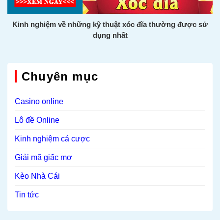
Kinh nghiệm về những kỹ thuật xóc đĩa thường được sử
dụng nhất
Chuyên mục
Casino online
Lô đề Online
Kinh nghiệm cá cược
Giải mã giấc mơ
Kèo Nhà Cái
Tin tức