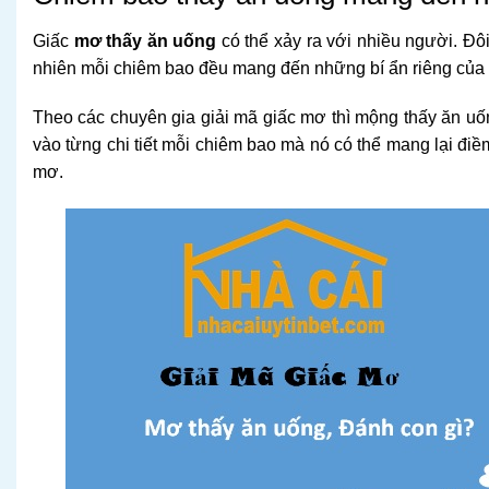
Giấc
mơ thấy ăn uống
có thể xảy ra với nhiều người. Đô
nhiên mỗi chiêm bao đều mang đến những bí ẩn riêng của nó 
Theo các chuyên gia giải mã giấc mơ thì mộng thấy ăn uố
vào từng chi tiết mỗi chiêm bao mà nó có thể mang lại đi
mơ.