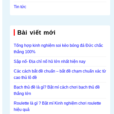
Tin tức
Bài viết mới
Tổng hợp kinh nghiệm soi kèo bóng đá Đức chắc
thắng 100%
Sập nổ- Địa chỉ nổ hũ lớn nhất hiện nay
Các cách bắt đề chuẩn – bắt đề chạm chuẩn xác từ
cao thủ lô đề
Bạch thủ đề là gì? Bật mí cách chơi bạch thủ đề
thắng lớn
Roulette là gì ? Bật mí Kinh nghiệm chơi roulette
hiệu quả