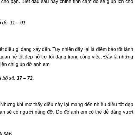
cho bạn. Biết đâu sau này chính tình cảm đó sẽ giúp ích cho
ô đề: 11 – 91.
 điều gì đang xảy đến. Tuy nhiên đây lại là điềm báo tốt lành
an hệ tốt đẹp hỗ trợ tối đang trong công việc. Đây là những
hiện chí giúp đỡ anh em.
i bộ số:
37 – 73.
 Nhưng khi mơ thấy điều này lại mang đến nhiều điều tốt đẹp
bạn sẽ có người nâng đỡ. Do đó anh em có thể dễ dàng vượt
u say.