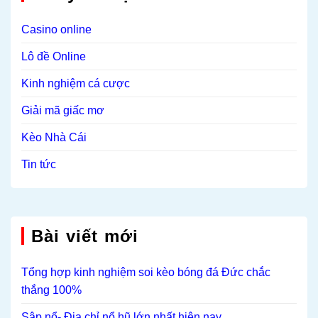
Casino online
Lô đề Online
Kinh nghiệm cá cược
Giải mã giấc mơ
Kèo Nhà Cái
Tin tức
Bài viết mới
Tổng hợp kinh nghiệm soi kèo bóng đá Đức chắc
thắng 100%
Sập nổ- Địa chỉ nổ hũ lớn nhất hiện nay