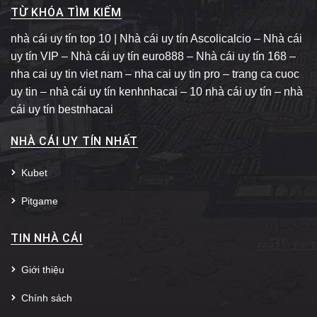
TỪ KHÓA TÌM KIẾM
nhà cái uy tín top 10 | Nhà cái uy tín Ascolicalcio – Nhà cái
uy tín VIP – Nhà cái uy tín euro888 – Nhà cái uy tín 168 –
nha cai uy tin
viet nam – nha cai uy tin pro – trang ca cuoc
uy tin –
nhà cái
uy tín kenhnhacai – 10
nhà cái
uy tín –
nhà
cái
uy tín bestnhacai
NHÀ CÁI UY TÍN NHẤT
Kubet
Pitgame
TIN NHÀ CÁI
Giới thiệu
Chính sách