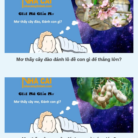
Mơ thấy cây đào đánh lô đề con gì để thắng lớn?