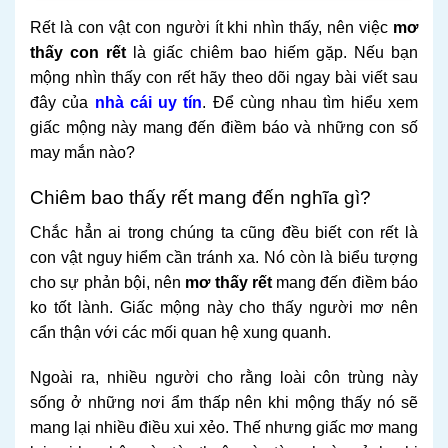
Rết là con vật con người ít khi nhìn thấy, nên việc
mơ
thấy con rết
là giấc chiêm bao hiếm gặp. Nếu bạn
mộng nhìn thấy con rết hãy theo dõi ngay bài viết sau
đây của
nhà cái uy tín
. Để cùng nhau tìm hiểu xem
giấc mộng này mang đến điềm báo và những con số
may mắn nào?
Chiêm bao thấy rết mang đến nghĩa gì?
Chắc hẳn ai trong chúng ta cũng đều biết con rết là
con vật nguy hiểm cần tránh xa. Nó còn là biểu tượng
cho sự phản bội, nên
mơ thấy rết
mang đến điềm báo
ko tốt lành. Giấc mộng này cho thấy người mơ nên
cẩn thận với các mối quan hệ xung quanh.
Ngoài ra, nhiều người cho rằng loài côn trùng này
sống ở những nơi ẩm thấp nên khi mộng thấy nó sẽ
mang lại nhiều điều xui xẻo. Thế nhưng giấc mơ mang