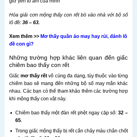
giữ yên tổ ấm của mình
Hóa giải cơn mộng thấy con rết bò vào nhà với bộ số
lô đề:
36 – 63.
Xem thêm >>
Mơ thấy quần áo may hay rủi, đánh lô
đề con gì?
Những trường hợp khác liên quan đến giấc
chiêm bao thấy con rết
Giấc
mơ thấy rết
vô cùng đa dạng, tùy thuộc vào từng
chiêm bao sẽ mang đến những bộ số may mắn khác
nhau. Các bạn có thể tham khảo thêm các trường hợp
khi mộng thấy con vật này.
Chiêm bao thấy một đàn rết phệt ngay cặp số:
32 –
65
.
Trong giấc mộng thấy bị rết cắn chảy máu chân chốt