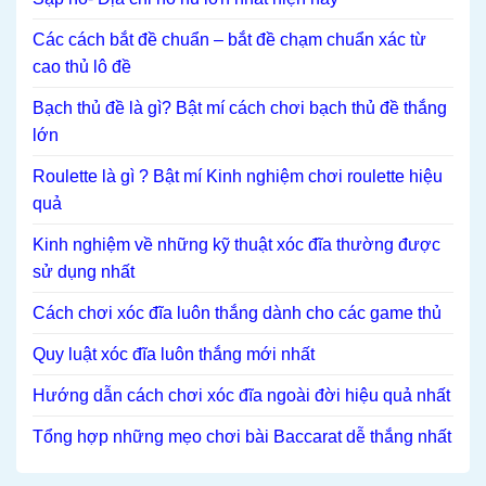
Các cách bắt đề chuẩn – bắt đề chạm chuẩn xác từ
cao thủ lô đề
Bạch thủ đề là gì? Bật mí cách chơi bạch thủ đề thắng
lớn
Roulette là gì ? Bật mí Kinh nghiệm chơi roulette hiệu
quả
Kinh nghiệm về những kỹ thuật xóc đĩa thường được
sử dụng nhất
Cách chơi xóc đĩa luôn thắng dành cho các game thủ
Quy luật xóc đĩa luôn thắng mới nhất
Hướng dẫn cách chơi xóc đĩa ngoài đời hiệu quả nhất
Tổng hợp những mẹo chơi bài Baccarat dễ thắng nhất