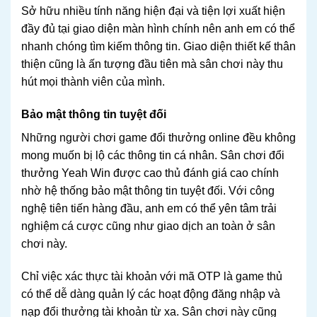
Sở hữu nhiều tính năng hiện đại và tiện lợi xuất hiện
đầy đủ tại giao diện màn hình chính nên anh em có thể
nhanh chóng tìm kiếm thông tin. Giao diện thiết kế thân
thiện cũng là ấn tượng đầu tiên mà sân chơi này thu
hút mọi thành viên của mình.
Bảo mật thông tin tuyệt đối
Những người chơi game đổi thưởng online đều không
mong muốn bị lộ các thông tin cá nhân. Sân chơi đổi
thưởng Yeah Win được cao thủ đánh giá cao chính
nhờ hệ thống bảo mật thông tin tuyệt đối. Với công
nghệ tiên tiến hàng đầu, anh em có thể yên tâm trải
nghiệm cá cược cũng như giao dịch an toàn ở sân
chơi này.
Chỉ việc xác thực tài khoản với mã OTP là game thủ
có thể dễ dàng quản lý các hoạt động đăng nhập và
nạp đổi thưởng tài khoản từ xa. Sân chơi này cũng