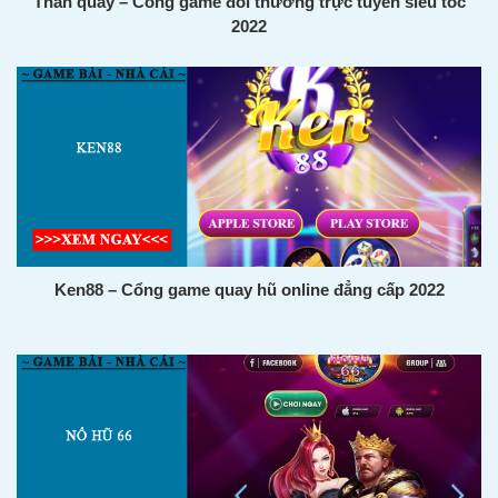
Thần quay – Cổng game đổi thưởng trực tuyến siêu tốc
2022
Ken88 – Cổng game quay hũ online đẳng cấp 2022