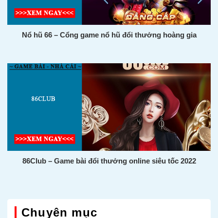
Nổ hũ 66 – Cổng game nổ hũ đổi thưởng hoàng gia
86Club – Game bài đổi thưởng online siêu tốc 2022
Chuyên mục