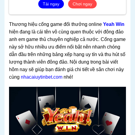
Tải ngay
Chơi ngay
Thương hiệu cổng game đổi thưởng online
Yeah Win
hiện đang là cái tên vô cùng quen thuộc với đông đảo
anh em game thủ chuyên nghiệp cả nước. Cổng game
này sở hữu nhiều ưu điểm nổi bật nên nhanh chóng
dẫn đầu trên những bảng xếp hạng uy tín và thu hút số
lượng thành viên đông đảo. Nội dung trong bài viết
hôm nay sẽ giúp bạn đánh giá chi tiết về sân chơi này
cùng
nhacaiuytinbet.com
nhé!