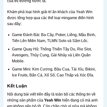
của thị trường nước ta.
Khám phá loại hình giải trí ăn khách của Yeah Win
được tổng hợp qua các thể loại mingame điển hình
sau đây:
Game Đánh Bài: Ba Cây, Poker, Liêng, Mậu Binh,
Tiến Lên Miền Nam, TLMN Solo và Sâm Lốc.
Game Quay Hũ: Thông Thiên Tây Du, Rio Slot,
Avengers, Thủy Cung, Gái Nhảy và Liên Quân
Mobile.
Game Mini: Kim Cương, Bầu Cua, Tài Xỉu, Bikini,
Ice Fruits, Bắn Cá, Xổ Số, Cao Thấp và Xóc Đĩa.
Kết Luận
Nội dung bài viết trên đây là toàn bộ các thông tin về
những sản phẩm của
Yeah Win
hiện đang có mà anh
em không nên bỏ lỡ. Còn chần chờ gì nữa mà không