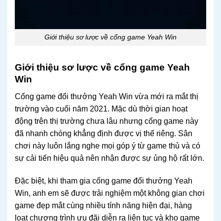
Giới thiệu sơ lược về cổng game Yeah Win
Giới thiệu sơ lược về cổng game Yeah
Win
Cổng game đổi thưởng Yeah Win vừa mới ra mắt thị
trường vào cuối năm 2021. Mặc dù thời gian hoạt
động trên thị trường chưa lâu nhưng cổng game này
đã nhanh chóng khẳng định được vị thế riêng. Sân
chơi này luôn lắng nghe mọi góp ý từ game thủ và có
sự cải tiến hiệu quả nên nhận được sự ủng hộ rất lớn.
Đặc biệt, khi tham gia cổng game đổi thưởng Yeah
Win, anh em sẽ được trải nghiệm một không gian chơi
game đẹp mắt cùng nhiều tính năng hiện đại, hàng
loạt chương trình ưu đãi diễn ra liên tục và kho game