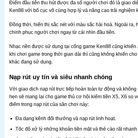
Điểm đầu tiên thu hút được đa số người chơi đó là giao di
Ken88 với bố cục vô cùng hợp lý và nâng cao trải nghiệm
Đồng thời, hiển thị sắc nét với màu sắc hài hoà. Ngoài ra
chinh phục người chơi ngay từ cái nhìn đầu tiên.
Nhạc nền được sử dụng tại cổng game Ken88 cũng khiến an
khi chơi game trong thời gian dài thì cũng không khiến 
khác đang sử dụng.
Nạp rút uy tín và siêu nhanh chóng
Với giao dịch nạp rút trực tiếp hoàn toàn tự động và khôn
hẹn sẽ mang lại cho game thủ cơ hội kiếm tiền X5, X6 so 
điểm trong nạp rút của sân chơi này:
Đa dạng kênh đổi thưởng và nạp rút linh hoạt.
Tốc độ xử lý những khoản tiền mặt và thẻ cào rất nhanh