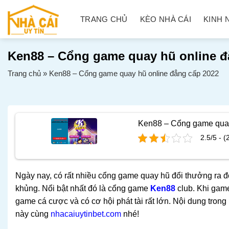
Skip
to
TRANG CHỦ
KÈO NHÀ CÁI
KINH 
content
Ken88 – Cổng game quay hũ online đ
Trang chủ
»
Ken88 – Cổng game quay hũ online đẳng cấp 2022
Ken88 – Cổng game quay
2.5/5 - (
Ngày nay, có rất nhiều cổng game quay hũ đổi thưởng ra đờ
khủng. Nổi bật nhất đó là cổng game
Ken88
club. Khi gam
game cá cược và có cơ hội phát tài rất lớn. Nội dung trong
này cùng
nhacaiuytinbet.com
nhé!