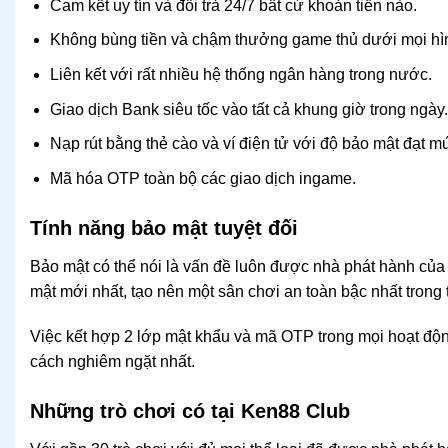
Cam kết uy tín và đổi trả 24/7 bất cứ khoản tiền nào.
Không bùng tiền và chậm thưởng game thủ dưới mọi hì
Liên kết với rất nhiều hệ thống ngân hàng trong nước.
Giao dịch Bank siêu tốc vào tất cả khung giờ trong ngày.
Nạp rút bằng thẻ cào và ví điện tử với độ bảo mật đạt m
Mã hóa OTP toàn bộ các giao dịch ingame.
Tính năng bảo mật tuyệt đối
Bảo mật có thể nói là vấn đề luôn được nhà phát hành của
mật mới nhất, tạo nên một sân chơi an toàn bậc nhất trong t
Việc kết hợp 2 lớp mật khẩu và mã OTP trong mọi hoạt độn
cách nghiêm ngặt nhất.
Những trò chơi có tại Ken88 Club