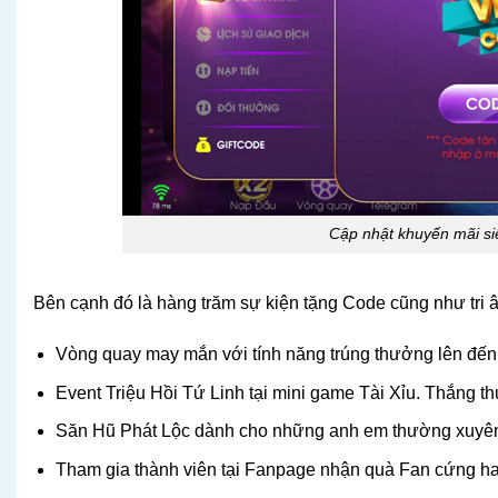
Cập nhật khuyến mãi siê
Bên cạnh đó là hàng trăm sự kiện tặng Code cũng như tri 
Vòng quay may mắn với tính năng trúng thưởng lên đến
Event Triệu Hồi Tứ Linh tại mini game Tài Xỉu. Thắng th
Săn Hũ Phát Lộc dành cho những anh em thường xuyên c
Tham gia thành viên tại Fanpage nhận quà Fan cứng h