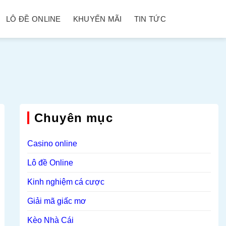
LÔ ĐỀ ONLINE
KHUYẾN MÃI
TIN TỨC
Chuyên mục
Casino online
Lô đề Online
Kinh nghiệm cá cược
Giải mã giấc mơ
Kèo Nhà Cái