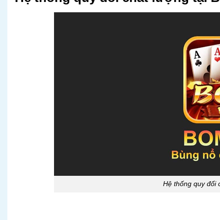
Hệ thống quy đổi 