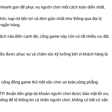
 nhanh gọn để phục vụ người chơi một cách toàn diện nhất.
c nạp rút tiện lợi và đơn giản nhất như thông qua đại lý
ụ ngân hàng.
o dịch nào.Bên cạnh đó, cổng game này còn có rất nhiều ưu đãi
 đều được phục vụ và chăm sóc kỹ lưỡng bởi vì khách hàng là
cộng đồng game thủ một sân chơi an toàn,sòng phẳng.
P, thuận tiện giúp tài khoản người chơi được bảo mật tối ưu,
ng để lộ thông tin cá nhân người chơi, không có bất cứ vấn