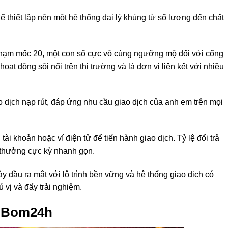
thiết lập nên một hệ thống đại lý khủng từ số lượng đến chất
chạm mốc 20, một con số cực vô cùng ngưỡng mộ đối với cổng
t động sôi nổi trên thị trường và là đơn vị liên kết với nhiều
dịch nạp rút, đáp ứng nhu cầu giao dịch của anh em trên mọi
ài khoản hoặc ví điện tử để tiến hành giao dịch. Tỷ lệ đổi trả
t thưởng cực kỳ nhanh gọn.
y đầu ra mắt với lộ trình bền vững và hệ thống giao dịch có
 vị và đẩy trải nghiệm.
a Bom24h