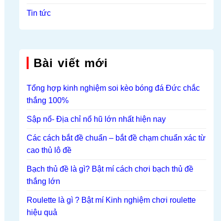
Tin tức
Bài viết mới
Tổng hợp kinh nghiệm soi kèo bóng đá Đức chắc
thắng 100%
Sập nổ- Địa chỉ nổ hũ lớn nhất hiện nay
Các cách bắt đề chuẩn – bắt đề chạm chuẩn xác từ
cao thủ lô đề
Bạch thủ đề là gì? Bật mí cách chơi bạch thủ đề
thắng lớn
Roulette là gì ? Bật mí Kinh nghiệm chơi roulette
hiệu quả