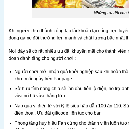
Những ưu đãi cho 
Khi người chơi thành công tạo tài khoản tại cổng trực tuy
đồng game đổi thưởng lớn mạnh và chất lượng bậc nhất t
Nơi đây sẽ có rất nhiều ưu đãi khuyến mãi cho thành viên
đoan dành tặng cho người chơi :
Người chơi mới nhận quà khởi nghiệp sau khi hoàn thàn
khơi mỗi ngày trên Fanpage
Sở hữu tính năng chia sẻ lần đầu tiên lộ diện, hỗ trợ an
vừa nổ hũ vừa thắng lớn
Nạp qua ví điện tử với tỷ lệ siêu hấp dẫn 100 ăn 110. S
điện thoại. Ưu đãi giftcode liên tục cho bạn
Phong tặng huy hiệu Fan cứng cho thành viên luôn tươn