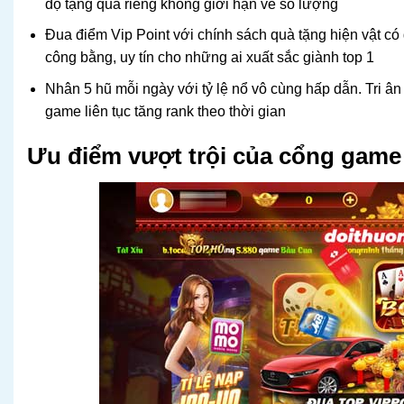
độ tặng quà riêng không giới hạn về số lượng
Đua điểm Vip Point với chính sách quà tặng hiện vật có 
công bằng, uy tín cho những ai xuất sắc giành top 1
Nhân 5 hũ mỗi ngày với tỷ lệ nổ vô cùng hấp dẫn. Tri â
game liên tục tăng rank theo thời gian
Ưu điểm vượt trội của cổng gam