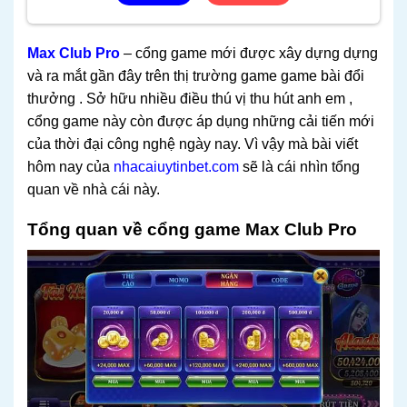
Max Club Pro
– cổng game mới được xây dựng dựng
và ra mắt gần đây trên thị trường game game bài đổi
thưởng . Sở hữu nhiều điều thú vị thu hút anh em ,
cổng game này còn được áp dụng những cải tiến mới
của thời đại công nghệ ngày nay. Vì vậy mà bài viết
hôm nay của
nhacaiuytinbet.com
sẽ là cái nhìn tổng
quan về nhà cái này.
Tổng quan về cổng game Max Club Pro