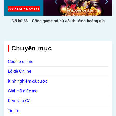
Nổ hũ 66 – Cổng game nổ hũ đổi thưởng hoàng gia
Chuyên mục
Casino online
Lô đề Online
Kinh nghiệm cá cược
Giải mã giấc mơ
Kèo Nhà Cái
Tin tức