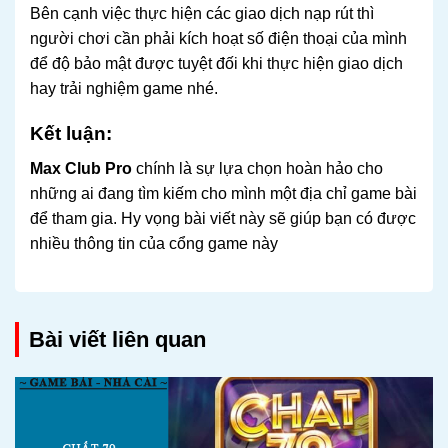
Bên cạnh việc thực hiện các giao dịch nạp rút thì
người chơi cần phải kích hoạt số điện thoại của mình
để độ bảo mật được tuyệt đối khi thực hiện giao dịch
hay trải nghiệm game nhé.
Kết luận:
Max Club Pro
chính là sự lựa chọn hoàn hảo cho
những ai đang tìm kiếm cho mình một địa chỉ game bài
để tham gia. Hy vọng bài viết này sẽ giúp bạn có được
nhiều thông tin của cổng game này
Bài viết liên quan