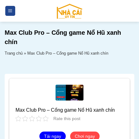
Skip
to
content
Max Club Pro – Cổng game Nổ Hũ xanh
chín
Trang chủ
»
Max Club Pro – Cổng game Nổ Hũ xanh chín
Max Club Pro – Cổng game Nổ Hũ xanh chín
Rate this post
Tải ngay
Chơi ngay