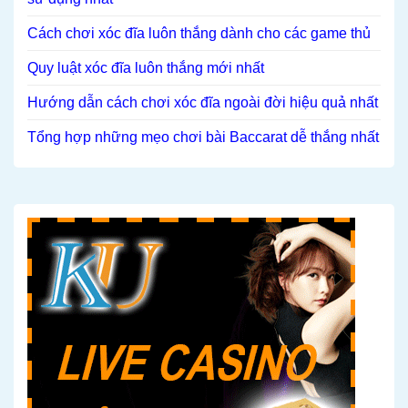
Cách chơi xóc đĩa luôn thắng dành cho các game thủ
Quy luật xóc đĩa luôn thắng mới nhất
Hướng dẫn cách chơi xóc đĩa ngoài đời hiệu quả nhất
Tổng hợp những mẹo chơi bài Baccarat dễ thắng nhất