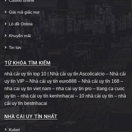
Casino online
Giải mã giấc mơ
Lô đề Online
Khuyến mãi
Tin tức
TỪ KHÓA TÌM KIẾM
nhà cái uy tín top 10 | Nhà cái uy tín Ascolicalcio – Nhà cái
uy tín VIP – Nhà cái uy tín euro888 – Nhà cái uy tín 168 –
nha cai uy tin
viet nam – nha cai uy tin pro – trang ca cuoc
uy tin –
nhà cái
uy tín kenhnhacai – 10
nhà cái
uy tín –
nhà
cái
uy tín bestnhacai
NHÀ CÁI UY TÍN NHẤT
Kubet