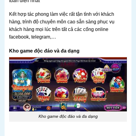
toàn diện nhất
Kết hợp tác phong làm việc rất tận tình với khách
hàng, trình độ chuyên môn cao sẵn sàng phục vụ
khách hàng mọi lúc trên tất cả các cổng online
facebook, telegram,…
Kho game độc đáo và đa dạng
Kho game độc đáo và đa dạng