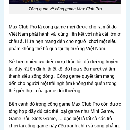
Tổng quan về cổng game Max Club Pro
Max Club Pro là cổng game mới được cho ra mắt do
Việt Nam phát hành và cùng liên kết với nhà cái lớn ở
châu á. Hứa hẹn mang đến cho người chơi một siêu
phẩm không thể bỏ qua tại thị trường Việt Nam.
Sở hữu nhiều ưu điểm vượt trội, tốc độ đường truyền
tại đây rất ổn định, thiết kế đồ họa siêu mượt và âm
thanh siêu sống động . Cổng game quyết tâm mang
đến cho người một trải nghiệm không thể quên trong
thế giới thực của game đổi thưởng.
Bên cạnh đó trong cổng game Max Club Pro còn được
tổng hợp đầy đủ các thể loại game như Mini Game,
Game Bài, Slots Game, … đặc biệt là tất cả các trò
chơi tại cổng game này đều xanh chín và song phẳng.