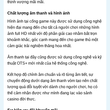
thịnh vượng mãi mãi.
Chất lượng âm thanh và hình ảnh
Hình ảnh tại cổng game này được sử dụng công nghệ
hiện đại mang đến cho tất cả người chơi những hình
ảnh full HD nhất với độ phân giải cao nhằm bắt trọn
khoảnh khắc, góc cạnh mang đến cho game thủ một
cảm giác trải nghiệm thăng hoa nhất.
Âm thanh tại đây cũng được sử dụng công nghệ và kỹ
thuật OTS+ mới nhất của hệ thống công nghệ.
Kết hợp độ chỉnh âm chuẩn và rõ từng âm tiết, sự
chuyển động dưới dạng âm thanh vòm tạo nên chất
lượng quá đỗi tuyệt vời dành cho người chơi, họ có
thể cảm nhận được như mình đang lạc vào sảnh
casino đời thưc.